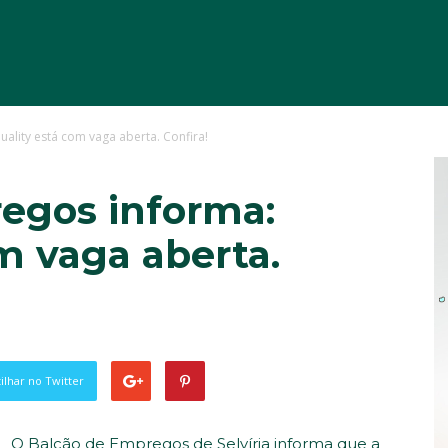
ality está com vaga aberta. Confira!
egos informa:
m vaga aberta.
lhar no Twitter
O Balcão de Empregos de Selvíria informa que a