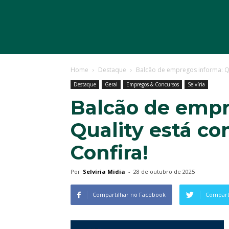
Home
Destaque
Balcão de empregos informa: Qu
Destaque
Geral
Empregos & Concursos
Selvíria
Balcão de empr
Quality está co
Confira!
Por
Selvíria Midia
-
28 de outubro de 2025
Compartilhar no Facebook
Comparti