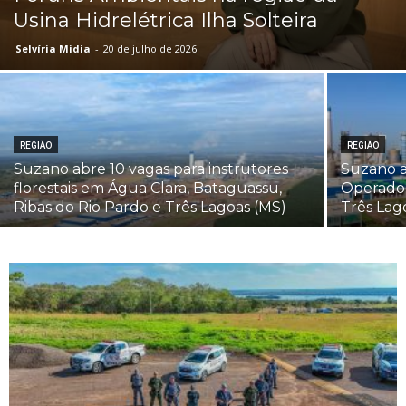
Usina Hidrelétrica Ilha Solteira
Selvíria Midia
-
20 de julho de 2026
REGIÃO
REGIÃO
Suzano abre 10 vagas para instrutores
Suzano a
florestais em Água Clara, Bataguassu,
Operador
Ribas do Rio Pardo e Três Lagoas (MS)
Três Lag