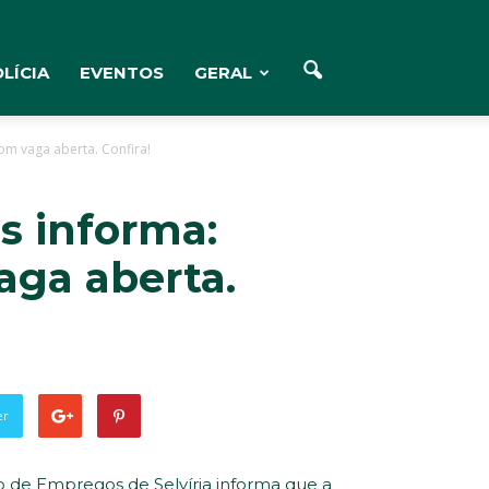
LÍCIA
EVENTOS
GERAL
om vaga aberta. Confira!
s informa:
aga aberta.
er
 de Empregos de Selvíria informa que a