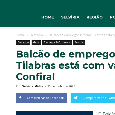
HOME
SELVÍRIA
REGIÃO
PO
Home
Destaque
Balcão de empregos informa: Tilabras está c
Destaque
Geral
Empregos & Concursos
Selvíria
Balcão de emprego
Tilabras está com v
Confira!
Por
Selvíria Midia
-
30 de junho de 2025
Compartilhar no Facebook
Compartilhar no Twitt
O Balcão