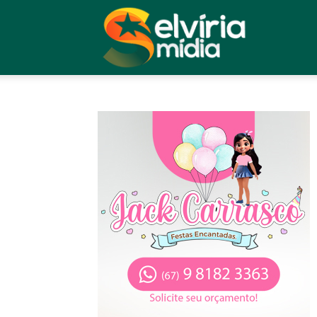
Selvíria
Midia