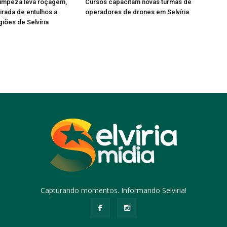
limpeza leva roçagem,
Cursos capacitam novas turmas de
tirada de entulhos a
operadores de drones em Selvíria
giões de Selvíria
Capturando momentos. Informando Selviria!