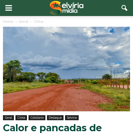
Home
Geral
Clima
Geral
Clima
Cotidiano
Destaque
Selvíria
Calor e pancadas de