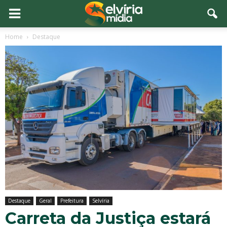
Home
Destaque
Destaque
Geral
Prefeitura
Selvíria
Carreta da Justiça estará