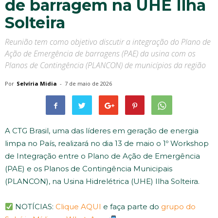
de barragem na UHE Ilha
Solteira
Reunião tem como objetivo discutir a integração do Plano de
Ação de Emergência de barragens (PAE) da usina com os
Planos de Contingência (PLANCON) de municípios da região
Por
Selvíria Midia
-
7 de maio de 2026
A CTG Brasil, uma das líderes em geração de energia
limpa no País, realizará no dia 13 de maio o 1º Workshop
de Integração entre o Plano de Ação de Emergência
(PAE) e os Planos de Contingência Municipais
(PLANCON), na Usina Hidrelétrica (UHE) Ilha Solteira.
NOTÍCIAS:
Clique AQUI
e faça parte do
grupo do