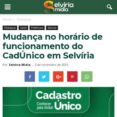
Home
Destaque
Destaque
Geral
Prefeitura
Selvíria
Mudança no horário de
funcionamento do
CadÚnico em Selvíria
Por
Selvíria Midia
-
3 de novembro de 2025