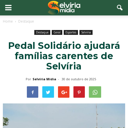
Home
Destaque
Destaque
Geral
Esportes
Selvíria
Pedal Solidário ajudará
famílias carentes de
Selvíria
Por
Selvíria Midia
-
30 de outubro de 2025