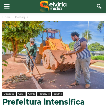
Home
Destaque
Destaque
Geral
Obras
Prefeitura
Selvíria
Prefeitura intensifica