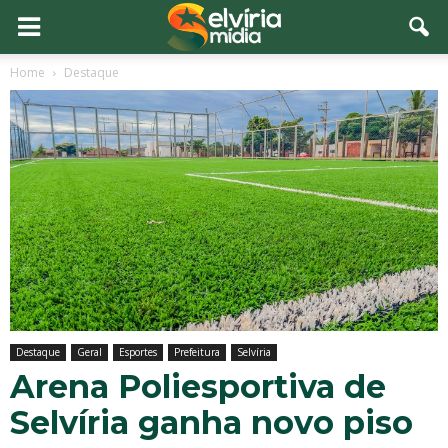
Home
Destaque
Destaque
Geral
Esportes
Prefeitura
Selvíria
Arena Poliesportiva de
Selvíria ganha novo piso