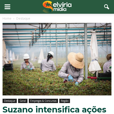
Home
Destaque
Destaque
Geral
Empregos & Concursos
Região
Suzano intensifica ações