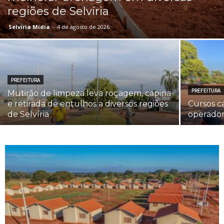
regiões de Selvíria
Selvíria Midia
-
4 de agosto de 2026
PREFEITURA
PREFEITURA
Mutirão de limpeza leva roçagem, capina
e retirada de entulhos a diversos regiões
Cursos c
de Selvíria
operador