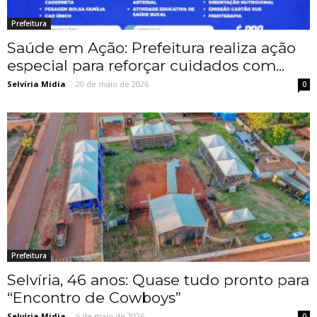
Prefeitura
Saúde em Ação: Prefeitura realiza ação
especial para reforçar cuidados com...
Selvíria Midia
-
20 de maio de 2026
0
Prefeitura
Selvíria, 46 anos: Quase tudo pronto para
“Encontro de Cowboys”
Selvíria Midia
-
5 de maio de 2026
0